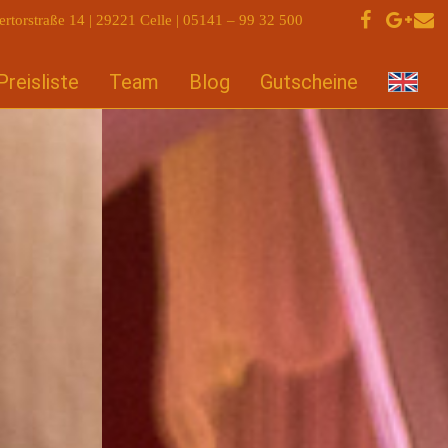
ertorstraße 14 | 29221 Celle | 05141 – 99 32 500
Preisliste
Team
Blog
Gutscheine
ss aus dem Land
des Lächelns