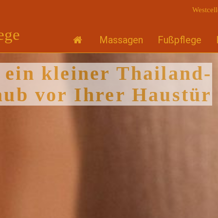
Westcell
ege
Massagen
Fußpflege
Wellne